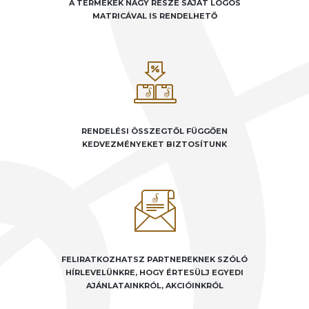
A TERMÉKEK NAGY RÉSZE SAJÁT LOGÓS
MATRICÁVAL IS RENDELHETŐ
RENDELÉSI ÖSSZEGTŐL FÜGGŐEN
KEDVEZMÉNYEKET BIZTOSÍTUNK
FELIRATKOZHATSZ PARTNEREKNEK SZÓLÓ
HÍRLEVELÜNKRE, HOGY ÉRTESÜLJ EGYEDI
AJÁNLATAINKRÓL, AKCIÓINKRÓL